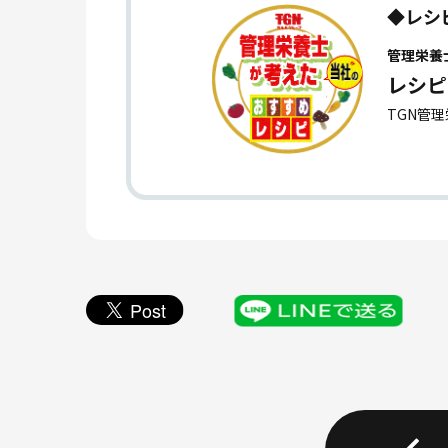
◆レシ
管理栄養
レシピ
TGN管