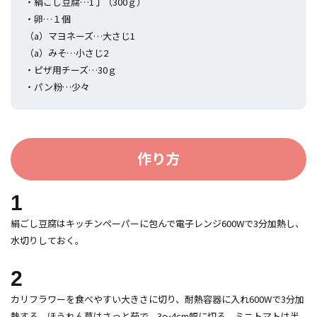
・絹ごし豆腐…1丁（300ｇ）
・卵…１個
（a）マヨネーズ…大さじ1
（a）みそ…小さじ2
・ピザ用チーズ…30ｇ
・パン粉…少々
作り方
1
絹ごし豆腐はキッチンペーパーに包んで電子レンジ600Wで3分加熱し、
水切りしておく。
2
カリフラワーを食べやすい大きさに切り、耐熱容器に入れ600Wで3分加
熱する。ほうれん草はさっと茹で、3～4cm幅に切る。ミニトマトは半