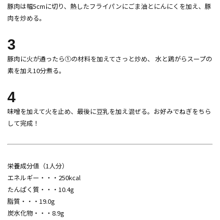
豚肉は幅5cmに切り、熱したフライパンにごま油とにんにくを加え、豚
肉を炒める。
3
豚肉に火が通ったら①の材料を加えてさっと炒め、 水と鶏がらスープの
素を加え10分煮る。
4
味噌を加えて火を止め、最後に豆乳を加え混ぜる。お好みでねぎをちら
して完成！
栄養成分値（1人分）
エネルギー・・・250kcal
たんぱく質・・・10.4g
脂質・・・19.0g
炭水化物・・・8.9g