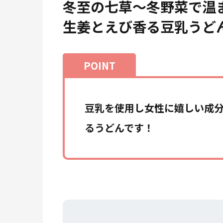
冬至の七草～冬野菜で温
生姜とえび香る豆乳うど
豆乳を使用し女性に嬉しい成
るうどんです！