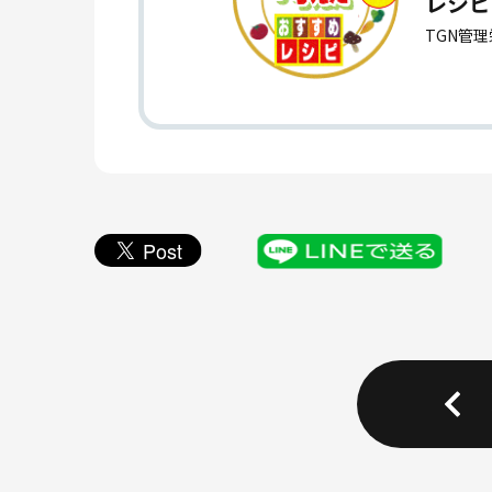
レシピ
TGN管