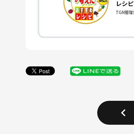
レシピ
TGN管