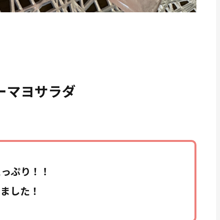
ーマヨサラダ
たっぷり！！
しました！