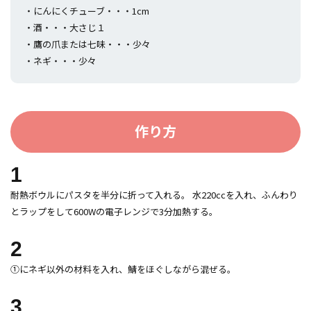
・にんにくチューブ・・・1cm
・酒・・・大さじ１
・鷹の爪または七味・・・少々
・ネギ・・・少々
作り方
1
耐熱ボウルにパスタを半分に折って入れる。 水220ccを入れ、ふんわり
とラップをして600Wの電子レンジで3分加熱する。
2
①にネギ以外の材料を入れ、鯖をほぐしながら混ぜる。
3