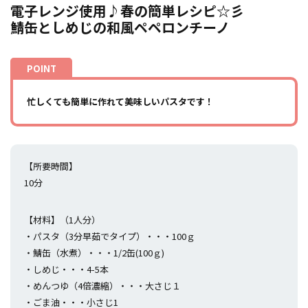
電子レンジ使用♪春の簡単レシピ☆彡
鯖缶としめじの和風ペペロンチーノ
忙しくても簡単に作れて美味しいパスタです！
【所要時間】
10分
【材料】（1人分）
・パスタ（3分早茹でタイプ）・・・100ｇ
・鯖缶（水煮）・・・1/2缶(100ｇ)
・しめじ・・・4-5本
・めんつゆ（4倍濃縮）・・・大さじ１
・ごま油・・・小さじ1