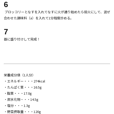
6
ブロッコリーとなすを入れてなすに火が通り始めたら弱火にして、混ぜ
合わせた調味料（a）を入れて1分程度炒める。
7
器に盛り付けして完成！
栄養成分値（1人分）
・エネルギー・・・274kcal
・たんぱく質・・・16.5g
・脂質・・・17.0g
・炭水化物・・・14.5g
・塩分・・・1.3g
・野菜摂取量・・・120g